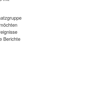
satzgruppe
 möchten
reignisse
e Berichte