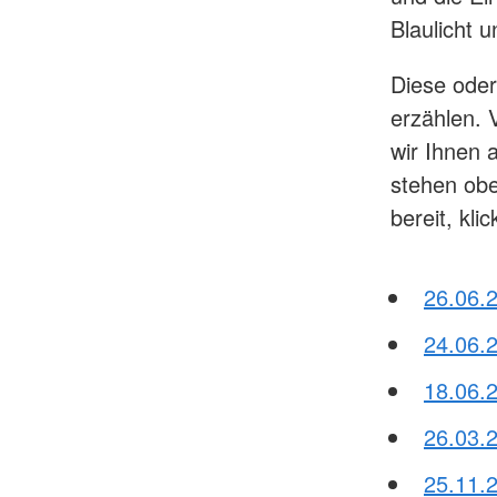
Blaulicht 
Diese oder
erzählen.
wir Ihnen a
stehen obe
bereit, kli
26.06.
24.06.2
18.06.
26.03.
25.11.