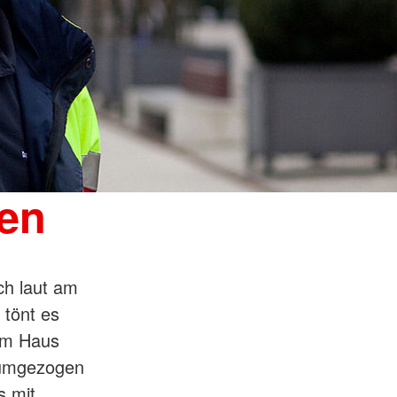
ten
ch laut am
 tönt es
em Haus
t umgezogen
s mit