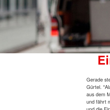
Ei
Gerade ste
Gürtel. "A
aus dem M
und fährt 
und die Ei