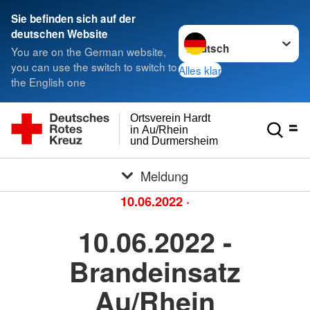
Sie befinden sich auf der
Sprache wechseln zu
deutschen Website
You are on the German website,
you can use the switch to switch to
Alles klar
the English one
Ortsverein Hardt
in Au/Rhein
und Durmersheim
Meldung
10.06.2022
·
10.06.2022 -
Brandeinsatz
Au/Rhein