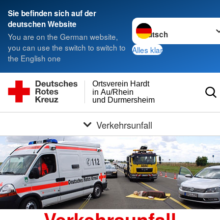
Sie befinden sich auf der
Sprache wechseln zu
deutschen Website
You are on the German website,
you can use the switch to switch to
Alles klar
the English one
Ortsverein Hardt
in Au/Rhein
und Durmersheim
Verkehrsunfall
Verkehrsunfall