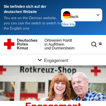
Sie befinden sich auf der
Sprache wechseln zu
deutschen Website
You are on the German website,
you can use the switch to switch to
Alles klar
the English one
Ortsverein Hardt
in Au/Rhein
und Durmersheim
Engagement
Engagement