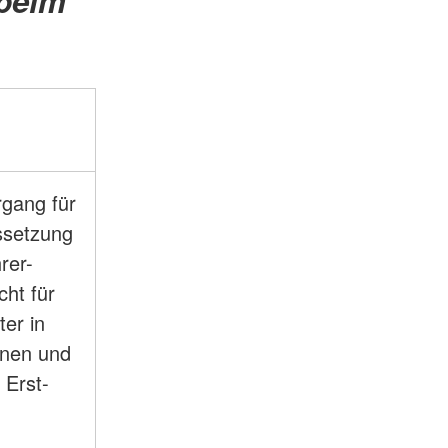
 beim
gang für
ssetzung
rer-
cht für
er in
inen und
 Erst-