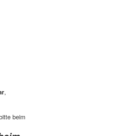
ar
,
itte beim