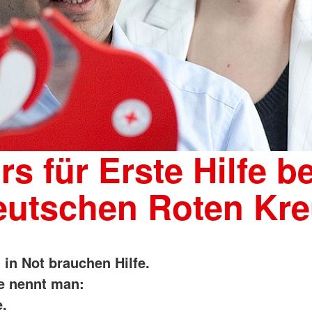
rs für Erste Hilfe b
eutschen Roten Kre
in Not brauchen Hilfe.
fe nennt man:
e.