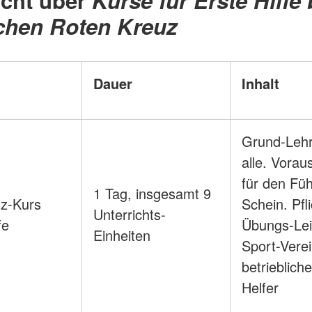
icht über
Kurse für Erste Hilfe
chen Roten Kreuz
Dauer
Inhalt
Grund-Lehr
alle. Vorau
für den Füh
1 Tag, insgesamt 9
z-Kurs
Schein. Pfli
Unterrichts-
fe
Übungs-Leit
Einheiten
Sport-Vere
betriebliche
Helfer