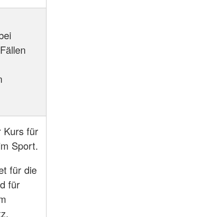
bei
Fällen
-
n
 Kurs für
 im Sport.
t für die
d für
am
tz.