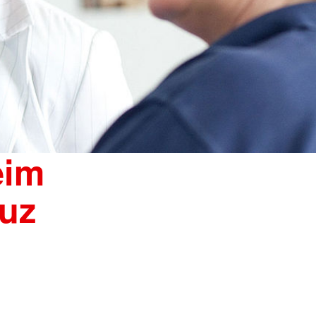
eim
uz