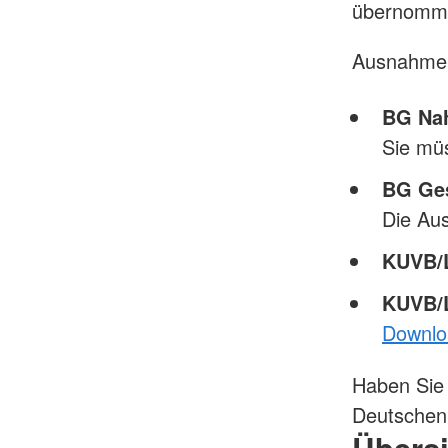
übernomm
Ausnahme
BG Nah
Sie mü
BG Ges
Die Au
KUVB
KUVB/
Downlo
Haben Sie 
Deutschen 