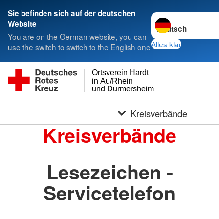
Sie befinden sich auf der deutschen
Sprache wechseln 
Website
You are on the German website, you can
Alles klar
use the switch to switch to the English one
Ortsverein Hardt
in Au/Rhein
und Durmersheim
Kreisverbände
Kreisverbände
Lesezeichen -
Servicetelefon