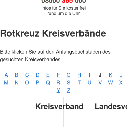
08000
365
000
Infos für Sie kostenfrei
rund um die Uhr
Rotkreuz Kreisverbände
Bitte klicken Sie auf den Anfangsbuchstaben des
gesuchten Kreisverbandes.
A
B
C
D
E
F
G
H
I
J
K
L
M
N
O
P
Q
R
S
T
U
V
W
X
Y
Z
Kreisverband
Landesv