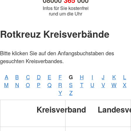
08000
365
000
Infos für Sie kostenfrei
rund um die Uhr
Rotkreuz Kreisverbände
Bitte klicken Sie auf den Anfangsbuchstaben des
gesuchten Kreisverbandes.
A
B
C
D
E
F
G
H
I
J
K
L
M
N
O
P
Q
R
S
T
U
V
W
X
Y
Z
Kreisverband
Landesv