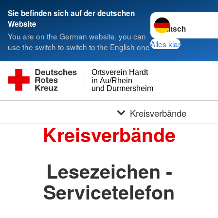
Sie befinden sich auf der deutschen
Sprache wechseln 
Website
You are on the German website, you can
Alles klar
use the switch to switch to the English one
Ortsverein Hardt
in Au/Rhein
und Durmersheim
Kreisverbände
Kreisverbände
Lesezeichen -
Servicetelefon