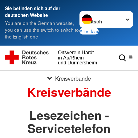
Sie befinden sich auf der
Sprache wechseln zu
deutschen Website
You are on the German website,
you can use the switch to switch to
Alles klar
the English one
Ortsverein Hardt
in Au/Rhein
und Durmersheim
Kreisverbände
Kreisverbände
Lesezeichen -
Servicetelefon