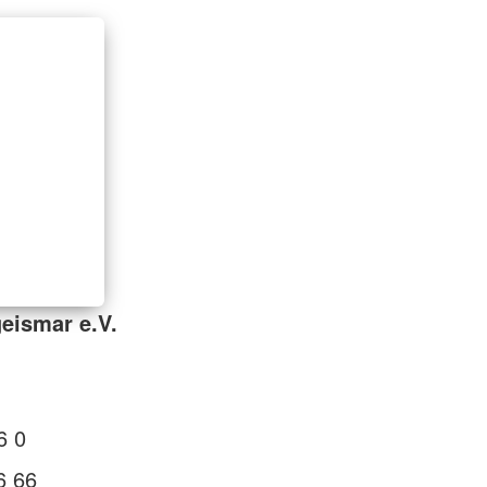
eismar e.V.
1
6 0
6 66