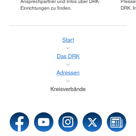
Ansprechpartner und Infos über DRK-
Pressei
Einrichtungen zu finden.
DRK. In
Start
Das DRK
Adressen
Kreisverbände