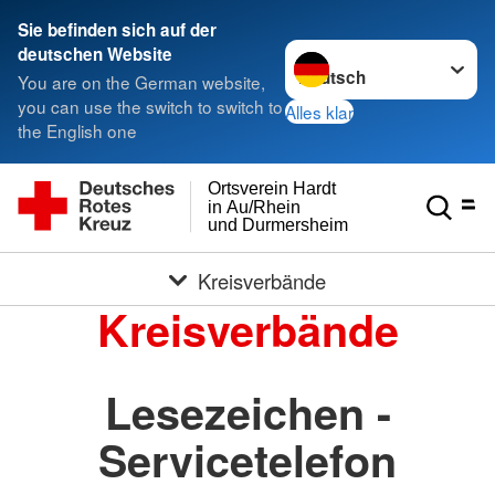
Sie befinden sich auf der
Sprache wechseln zu
deutschen Website
You are on the German website,
you can use the switch to switch to
Alles klar
the English one
Ortsverein Hardt
in Au/Rhein
und Durmersheim
Kreisverbände
Kreisverbände
Lesezeichen -
Servicetelefon