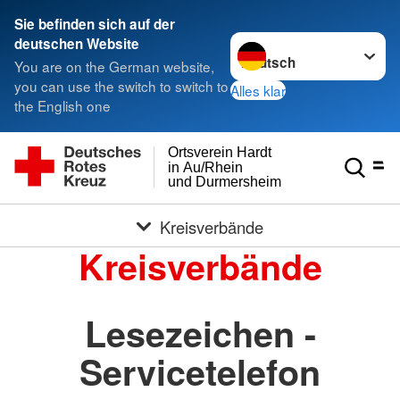
Sie befinden sich auf der
Sprache wechseln zu
deutschen Website
You are on the German website,
you can use the switch to switch to
Alles klar
the English one
Ortsverein Hardt
in Au/Rhein
und Durmersheim
Kreisverbände
Kreisverbände
Lesezeichen -
Servicetelefon