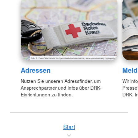
Adressen
Meld
Nutzen Sie unseren Adressfinder, um
Wir inf
Ansprechpartner und Infos über DRK-
Pressei
Einrichtungen zu finden.
DRK. In
Start