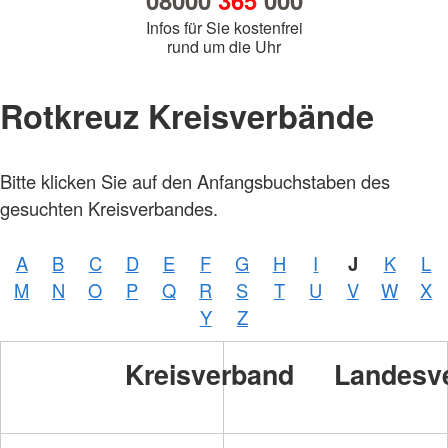
08000
365
000
Infos für Sie kostenfrei
rund um die Uhr
Rotkreuz Kreisverbände
Bitte klicken Sie auf den Anfangsbuchstaben des
gesuchten Kreisverbandes.
A
B
C
D
E
F
G
H
I
J
K
L
M
N
O
P
Q
R
S
T
U
V
W
X
Y
Z
Kreisverband
Landesv