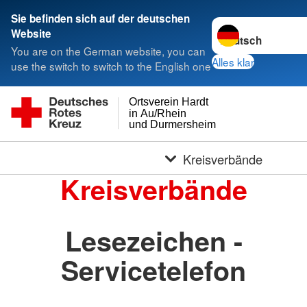
Sie befinden sich auf der deutschen
Sprache wechseln 
Website
You are on the German website, you can
Alles klar
use the switch to switch to the English one
Ortsverein Hardt
in Au/Rhein
und Durmersheim
Kreisverbände
Kreisverbände
Lesezeichen -
Servicetelefon