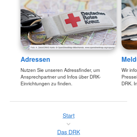
Adressen
Meld
Nutzen Sie unseren Adressfinder, um
Wir inf
Ansprechpartner und Infos über DRK-
Pressei
Einrichtungen zu finden.
DRK. In
Start
Das DRK