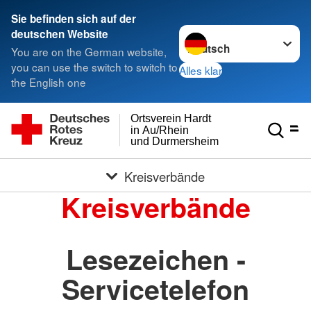
Sie befinden sich auf der
Sprache wechseln zu
deutschen Website
You are on the German website,
you can use the switch to switch to
Alles klar
the English one
Ortsverein Hardt
in Au/Rhein
und Durmersheim
Kreisverbände
Kreisverbände
Lesezeichen -
Servicetelefon