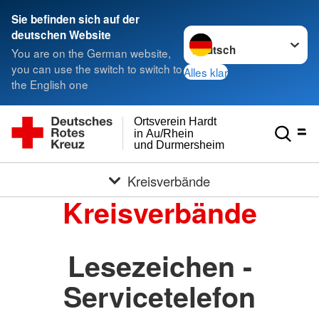
Sie befinden sich auf der
Sprache wechseln zu
deutschen Website
You are on the German website,
you can use the switch to switch to
Alles klar
the English one
Ortsverein Hardt
in Au/Rhein
und Durmersheim
Kreisverbände
Kreisverbände
Lesezeichen -
Servicetelefon