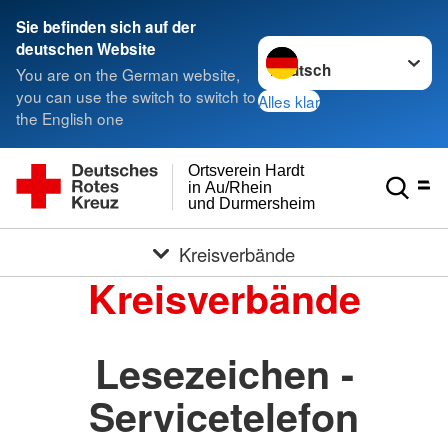
Sie befinden sich auf der
Sprache wechseln zu
deutschen Website
You are on the German website,
you can use the switch to switch to
Alles klar
the English one
Ortsverein Hardt
in Au/Rhein
und Durmersheim
Kreisverbände
Kreisverbände
Lesezeichen -
Servicetelefon